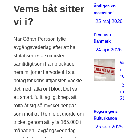
Vems båt sitter
Äntligen en
recension!
vi i?
25 maj 2026
Premiär i
När Göran Persson lyfte
Danmark
avgångsvederlag efter att ha
24 apr 2026
slutat som statsminister,
Varninge
samtidigt som han plockade
i
hem miljoner i arvode till sitt
”GODHE
bolag för konsulttjänster, väckte
30
det med rätta ont blod. Det var
mar
ett smart, fullt lagligt knep, att
2026
roffa åt sig så mycket pengar
Regeringens
som möjligt. Reinfeldt gjorde om
Kulturkanon
tricket genom att lyfta 165.000 i
25 sep 2025
månaden i avgångsvederlag