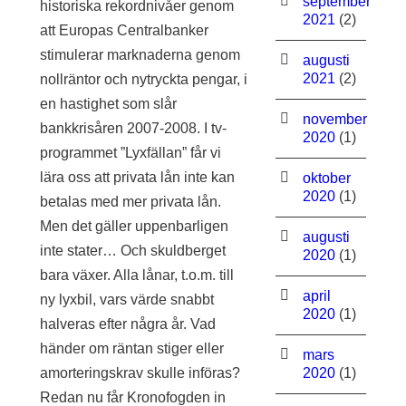
september
historiska rekordnivåer genom
2021
(2)
att Europas Centralbanker
stimulerar marknaderna genom
augusti
2021
(2)
nollräntor och nytryckta pengar, i
en hastighet som slår
november
bankkrisåren 2007-2008. I tv-
2020
(1)
programmet ”Lyxfällan” får vi
lära oss att privata lån inte kan
oktober
2020
(1)
betalas med mer privata lån.
Men det gäller uppenbarligen
augusti
inte stater… Och skuldberget
2020
(1)
bara växer. Alla lånar, t.o.m. till
april
ny lyxbil, vars värde snabbt
2020
(1)
halveras efter några år. Vad
händer om räntan stiger eller
mars
amorteringskrav skulle införas?
2020
(1)
Redan nu får Kronofogden in