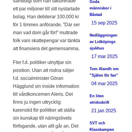
samtidigt som han fakturerade
Goda
människor i
ett par miljoner till sitt nystartade
Båstad
bolag. Han debiterar 100.000 kr
15 sep 2025
för 1 timmes anförande. ”Där ser
man vad dom går för!” muttrade
Nedläggningen
folk vars skattepengar var tänkta
av Lidköpings
att finansiera det gemensamma.
sjukhus
17 mar 2025
Fler f.d. politiker utnyttjar sin
Tom Alandh om
position. Utan att rodna säljer
”Själen för fan”
f.d. socialminister Göran
04 mar 2025
Hägglund sin inside information
till vårdkoncernen Aleris. Det
En liten
finns ju ingen uttrycklig
stridsskrift
karenstid för politiker att ställa
21 jan 2025
sin kunskap till näringslivets
SVT och
förfogande, utan allt går an. Det
Klasskampen