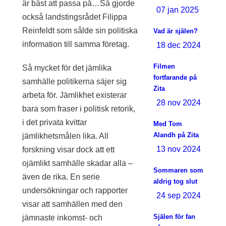
är bäst att passa på…Så gjorde
07 jan 2025
också landstingsrådet Filippa
Reinfeldt som sålde sin politiska
Vad är själen?
information till samma företag.
18 dec 2024
Filmen
Så mycket för det jämlika
fortfarande på
samhälle politikerna säjer sig
Zita
arbeta för. Jämlikhet existerar
28 nov 2024
bara som fraser i politisk retorik,
i det privata kvittar
Med Tom
Alandh på Zita
jämlikhetsmålen lika. All
13 nov 2024
forskning visar dock att ett
ojämlikt samhälle skadar alla –
Sommaren som
även de rika. En serie
aldrig tog slut
undersökningar och rapporter
24 sep 2024
visar att samhällen med den
Själen för fan
jämnaste inkomst- och