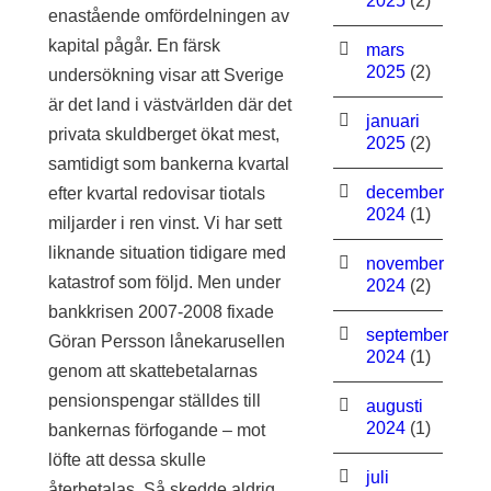
2025
(2)
enastående omfördelningen av
kapital pågår. En färsk
mars
2025
(2)
undersökning visar att Sverige
är det land i västvärlden där det
januari
privata skuldberget ökat mest,
2025
(2)
samtidigt som bankerna kvartal
december
efter kvartal redovisar tiotals
2024
(1)
miljarder i ren vinst. Vi har sett
liknande situation tidigare med
november
katastrof som följd. Men under
2024
(2)
bankkrisen 2007-2008 fixade
september
Göran Persson lånekarusellen
2024
(1)
genom att skattebetalarnas
pensionspengar ställdes till
augusti
2024
(1)
bankernas förfogande – mot
löfte att dessa skulle
juli
återbetalas. Så skedde aldrig.