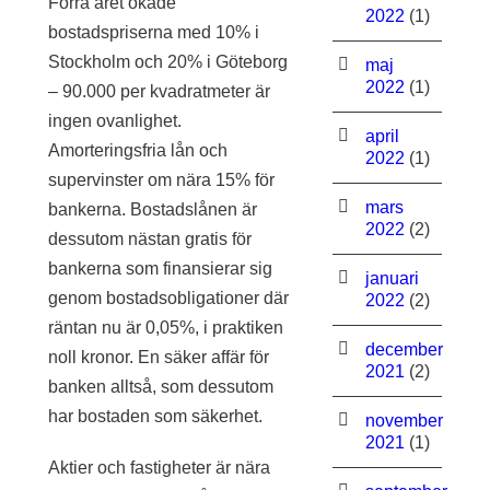
Förra året ökade
2022
(1)
bostadspriserna med 10% i
Stockholm och 20% i Göteborg
maj
2022
(1)
– 90.000 per kvadratmeter är
ingen ovanlighet.
april
Amorteringsfria lån och
2022
(1)
supervinster om nära 15% för
mars
bankerna. Bostadslånen är
2022
(2)
dessutom nästan gratis för
bankerna som finansierar sig
januari
genom bostadsobligationer där
2022
(2)
räntan nu är 0,05%, i praktiken
december
noll kronor. En säker affär för
2021
(2)
banken alltså, som dessutom
har bostaden som säkerhet.
november
2021
(1)
Aktier och fastigheter är nära