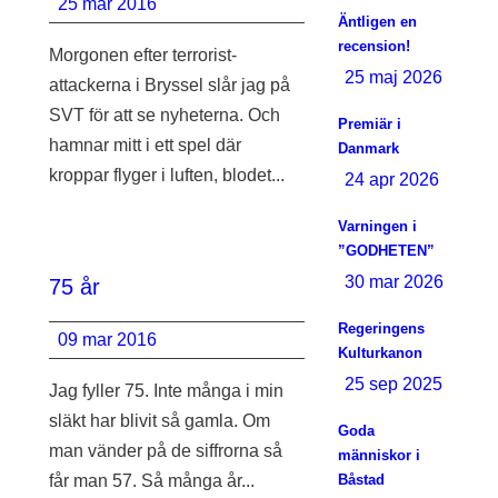
25 mar 2016
Äntligen en
recension!
Morgonen efter terrorist-
25 maj 2026
attackerna i Bryssel slår jag på
SVT för att se nyheterna. Och
Premiär i
hamnar mitt i ett spel där
Danmark
kroppar flyger i luften, blodet...
24 apr 2026
Varningen i
”GODHETEN”
30 mar 2026
75 år
Regeringens
09 mar 2016
Kulturkanon
25 sep 2025
Jag fyller 75. Inte många i min
släkt har blivit så gamla. Om
Goda
man vänder på de siffrorna så
människor i
får man 57. Så många år...
Båstad