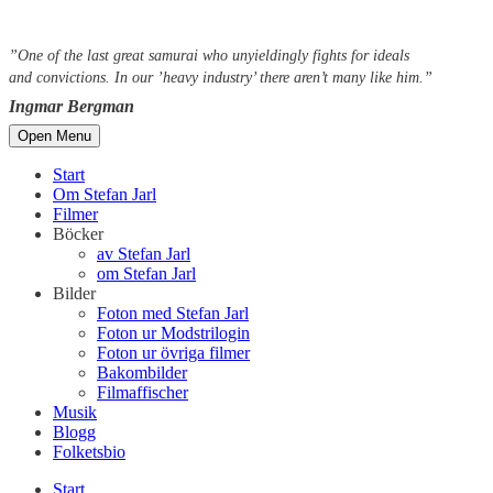
”One of the last great samurai who unyieldingly fights for ideals
and convictions. In our ’heavy industry’ there aren’t many like him.”
Ingmar Bergman
Open Menu
Start
Om Stefan Jarl
Filmer
Böcker
av Stefan Jarl
om Stefan Jarl
Bilder
Foton med Stefan Jarl
Foton ur Modstrilogin
Foton ur övriga filmer
Bakombilder
Filmaffischer
Musik
Blogg
Folketsbio
Start