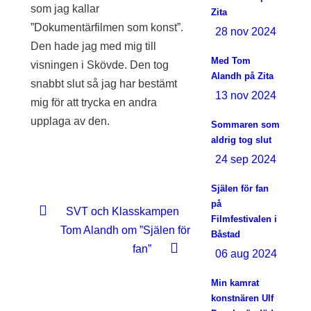
som jag kallar
Zita
”Dokumentärfilmen som konst”.
28 nov 2024
Den hade jag med mig till
Med Tom
visningen i Skövde. Den tog
Alandh på Zita
snabbt slut så jag har bestämt
13 nov 2024
mig för att trycka en andra
upplaga av den.
Sommaren som
aldrig tog slut
24 sep 2024
Själen för fan
på
SVT och Klasskampen
Filmfestivalen i
Tom Alandh om ”Själen för
Båstad
fan”
06 aug 2024
Min kamrat
konstnären Ulf