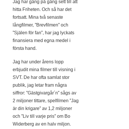
Jag har gång på gång sett till att
hitta Friheten. Och så har det
fortsatt. Mina två senaste
långfilmer, ”Brevfilmen” och
”Själen för fan”, har jag lyckats
finansiera med egna medel i
första hand.
Jag har under årens lopp
erbjudit mina filmer till visning i
SVT. De har ofta samlat stor
publik, jag letar fram några
siffror: ”Gästgivargår´n” sågs av
2 miljoner tittare, spelfilmen ”Jag
är din krigare” av 1,2 miljoner
och ”Liv till varje pris” om Bo
Widerberg av en halv miljon.