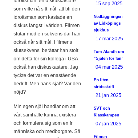
idrottsman, en diskuskastare
15 sep 2025
som ville nå sitt mål, att bli den
Nedläggningen
idrottsman som kastade en
av Lidköpings
diskus längst i världen. Filmen
sjukhus
slutar med en sekvens där han
17 mar 2025
också når sitt mål. I filmens
slutsekvens berättar han stolt
Tom Alandh om
om detta för sin kollega i USA,
”Själen för fan”
också han diskuskastare. Jag
04 mar 2025
tyckte det var en enastående
En liten
bedrift. Men hans själ? Var den
stridsskrift
nöjd?
21 jan 2025
Min egen själ handlar om att i
SVT och
vårt samhälle kunna existera
Klasskampen
och formulera sig som en fri
07 jan 2025
människa och medborgare. Så
Filmen