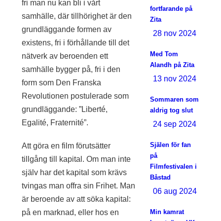
fri man nu kan bli i vårt
fortfarande på
samhälle, där tillhörighet är den
Zita
grundläggande formen av
28 nov 2024
existens, fri i förhållande till det
Med Tom
nätverk av beroenden ett
Alandh på Zita
samhälle bygger på, fri i den
13 nov 2024
form som Den Franska
Revolutionen postulerade som
Sommaren som
grundläggande: ”Liberté,
aldrig tog slut
Egalité, Fraternité”.
24 sep 2024
Själen för fan
Att göra en film förutsätter
på
tillgång till kapital. Om man inte
Filmfestivalen i
själv har det kapital som krävs
Båstad
tvingas man offra sin Frihet. Man
06 aug 2024
är beroende av att söka kapital:
på en marknad, eller hos en
Min kamrat