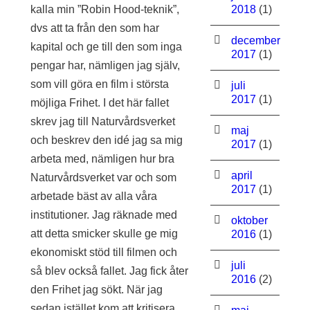
kalla min ”Robin Hood-teknik”,
2018
(1)
dvs att ta från den som har
december
kapital och ge till den som inga
2017
(1)
pengar har, nämligen jag själv,
som vill göra en film i största
juli
2017
(1)
möjliga Frihet. I det här fallet
skrev jag till Naturvårdsverket
maj
och beskrev den idé jag sa mig
2017
(1)
arbeta med, nämligen hur bra
april
Naturvårdsverket var och som
2017
(1)
arbetade bäst av alla våra
institutioner. Jag räknade med
oktober
att detta smicker skulle ge mig
2016
(1)
ekonomiskt stöd till filmen och
juli
så blev också fallet. Jag fick åter
2016
(2)
den Frihet jag sökt. När jag
sedan istället kom att kritisera