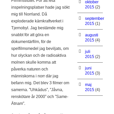
Filminstitutet. För att leta
oktober
2015
(2)
inspelningsplatser hade jag sökt
mig till Norrland. Då
september
exploderade kärnkraftverket i
2015
(1)
Tjernobyl. Jag bestämde mig
snabbt för att göra en
augusti
2015
(4)
dokumentärfilm, för de
spelfilmsmedel jag beviljats, om
juli
hur olyckan och de radioaktiva
2015
(2)
molnen skulle komma att
juni
påverka naturen och
2015
(3)
människorna i norr där jag
befann mig. Det blev 3 filmer om
maj
samerna. ”Uhkádus”, ”Jåvna,
2015
(4)
renskötare år 2000” och ”Same-
Ätnam”.