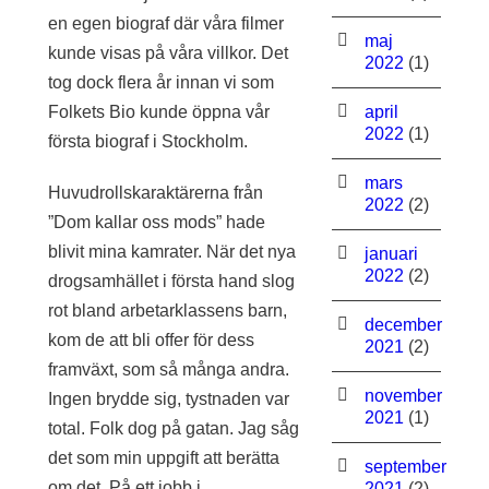
en egen biograf där våra filmer
maj
kunde visas på våra villkor. Det
2022
(1)
tog dock flera år innan vi som
Folkets Bio kunde öppna vår
april
2022
(1)
första biograf i Stockholm.
mars
Huvudrollskaraktärerna från
2022
(2)
”Dom kallar oss mods” hade
blivit mina kamrater. När det nya
januari
2022
(2)
drogsamhället i första hand slog
rot bland arbetarklassens barn,
december
kom de att bli offer för dess
2021
(2)
framväxt, som så många andra.
november
Ingen brydde sig, tystnaden var
2021
(1)
total. Folk dog på gatan. Jag såg
det som min uppgift att berätta
september
om det. På ett jobb i
2021
(2)