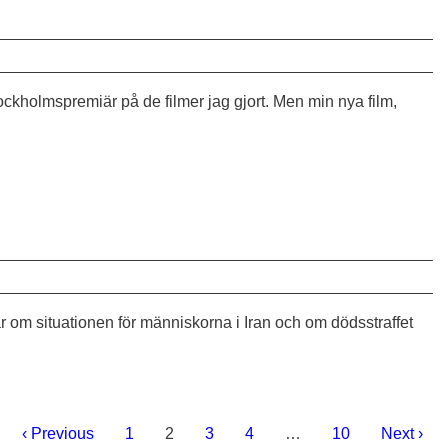
ockholmspremiär på de filmer jag gjort. Men min nya film,
lar om situationen för människorna i Iran och om dödsstraffet
‹ Previous
1
2
3
4
…
10
Next ›