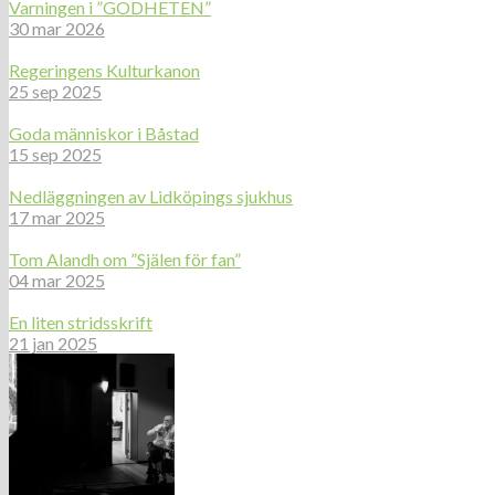
Varningen i ”GODHETEN”
30 mar 2026
Regeringens Kulturkanon
25 sep 2025
Goda människor i Båstad
15 sep 2025
Nedläggningen av Lidköpings sjukhus
17 mar 2025
Tom Alandh om ”Själen för fan”
04 mar 2025
En liten stridsskrift
21 jan 2025