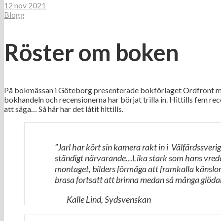
12 nov 2021
Blogg
Röster om boken
På bokmässan i Göteborg presenterade bokförlaget Ordfront min 
bokhandeln och recensionerna har börjat trilla in. Hittills fem r
att säga… Så här har det låtit hittills.
”Jarl har kört sin kamera rakt in i Välfärdssve
ständigt närvarande…Lika stark som hans vrede är
montaget, bilders förmåga att framkalla känslor.
brasa fortsatt att brinna medan så många glöd
Kalle Lind, Sydsvenskan