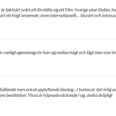
et är faktiskt svårt att förställa sig ett Film-Sverige utan Stefan Ja
rl ett högt anseende, även internationellt… läsvärt och intres
vanligt egensinnig rör han sig mellan högt och lågt men snor i
hållande men också upplyftande läsning…I texten är Jarl ärlig o
s berättelser. Vissa är häpnadsväckande i sig, andra dråpligt