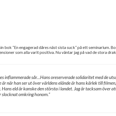
bok ”En engagerad dåres näst sista suck” på ett seminarium. Bok
ecensioner som alla varit positiva. Nu väntar jag på vad de stora d
riges inflammerade sår…Hans oreserverade solidaritet med de uts
 när han ser ut över världens elände är hans kärlek till filmen
 Hans eld är kanske den största i landet. Jag är tacksam över att
ar slocknat omkring honom.”