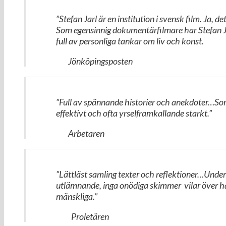
”Stefan Jarl är en institution i svensk film. Ja, d
Som egensinnig dokumentärfilmare har Stefan Ja
full av personliga tankar om liv och konst.
Jönköpingsposten
”Full av spännande historier och anekdoter…Som 
effektivt och ofta yrselframkallande starkt.”
Arbetaren
”Lättläst samling texter och reflektioner…Under
utlämnande, inga onödiga skimmer vilar över han
mänskliga.”
Proletären