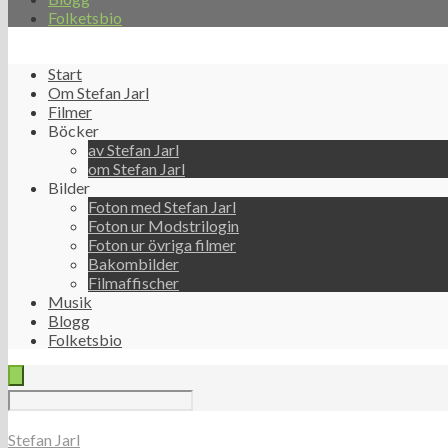
Folketsbio
Start
Om Stefan Jarl
Filmer
Böcker
av Stefan Jarl
om Stefan Jarl
Bilder
Foton med Stefan Jarl
Foton ur Modstrilogin
Foton ur övriga filmer
Bakombilder
Filmaffischer
Musik
Blogg
Folketsbio
Stefan Jarl