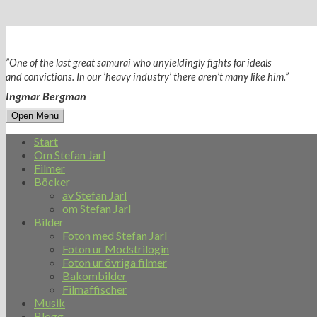
”One of the last great samurai who unyieldingly fights for ideals
and convictions. In our ’heavy industry’ there aren’t many like him.”
Ingmar Bergman
Open Menu
Start
Om Stefan Jarl
Filmer
Böcker
av Stefan Jarl
om Stefan Jarl
Bilder
Foton med Stefan Jarl
Foton ur Modstrilogin
Foton ur övriga filmer
Bakombilder
Filmaffischer
Musik
Blogg