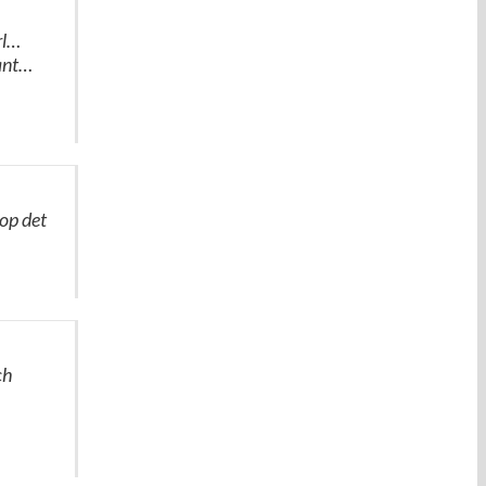
rl…
sant…
hop det
ch