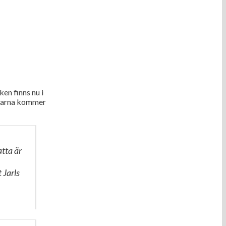
en finns nu i
rakarna kommer
atta är
,
 Jarls